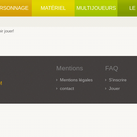
RSONNAGE
MATÉRIEL
MULTIJOUEURS
LE
r jouer!
Mentions
FAQ
Mentions légales
S'inscrire
M
contact
Jouer