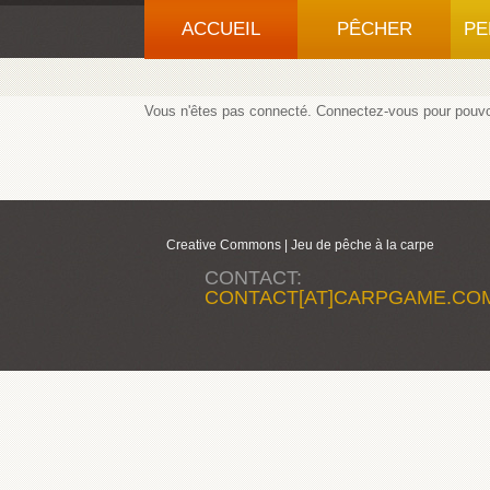
ACCUEIL
PÊCHER
PE
Vous n'êtes pas connecté.
Connectez-vous
pour pouvoi
Creative Commons |
Jeu de pêche à la carpe
CONTACT:
CONTACT[AT]CARPGAME.CO