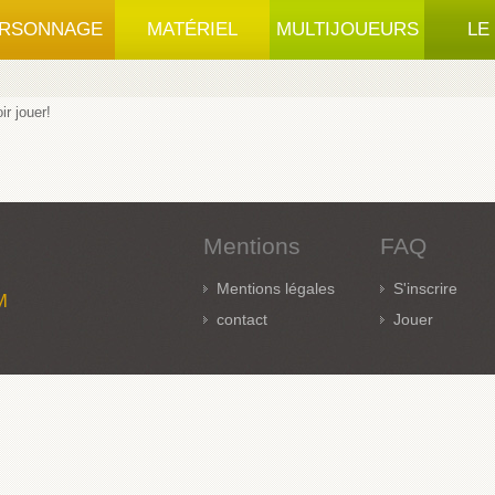
RSONNAGE
MATÉRIEL
MULTIJOUEURS
LE
r jouer!
Mentions
FAQ
Mentions légales
S'inscrire
M
contact
Jouer