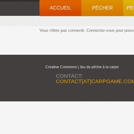
ACCUEIL
PÊCHER
PE
Vous n'êtes pas connecté.
Connectez-vous
pour pouvoi
Creative Commons |
Jeu de pêche à la carpe
CONTACT:
CONTACT[AT]CARPGAME.CO