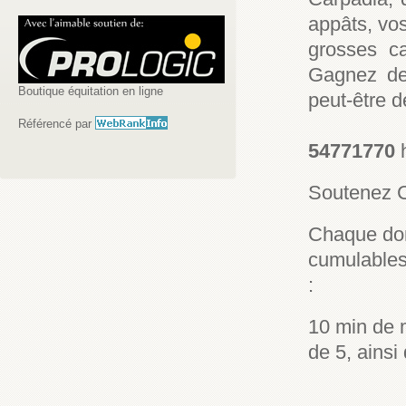
appâts, vo
grosses c
Gagnez des
Boutique équitation en ligne
peut-être d
Référencé par
54771770
h
Soutenez C
Chaque don
cumulables 
:
10 min de 
de 5, ainsi