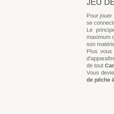
JEU D
Pour jouer
se connec
Le princi
maximum de
son matéri
Plus vous 
d'apparaît
de tout
Ca
Vous devie
de pêche à