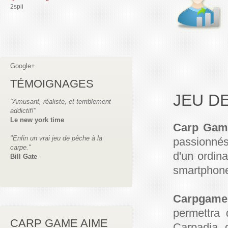
2spii
Google+
TÉMOIGNAGES
JEU D
"Amusant, réaliste, et terriblement
addictif!"
Le new york time
Carp Gam
"Enfin un vrai jeu de pêche à la
passionnés,
carpe."
d'un ordina
Bill Gate
smartphone,
Carpgame
permettra
CARP GAME AIME
Carpadia, 