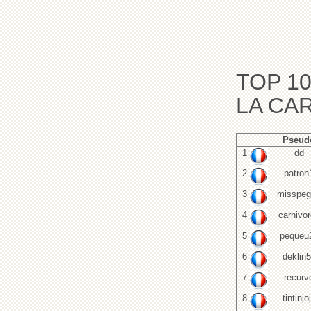
TOP 1
LA CA
Pseud
1
dd
2
patron
3
misspeg
4
carnivo
5
pequeu
6
deklin
7
recurv
8
tintinjo