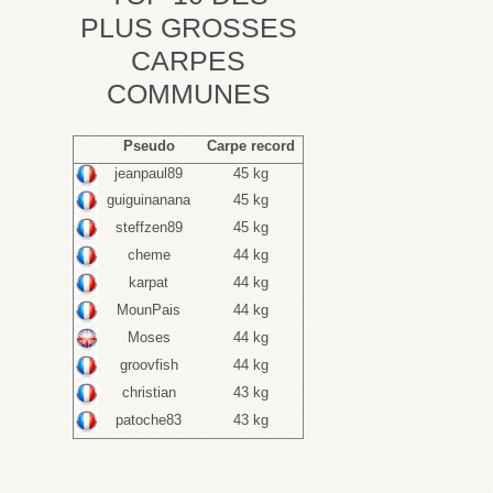
PLUS GROSSES
CARPES
COMMUNES
Pseudo
Carpe record
jeanpaul89
45 kg
guiguinanana
45 kg
steffzen89
45 kg
cheme
44 kg
karpat
44 kg
MounPais
44 kg
Moses
44 kg
groovfish
44 kg
christian
43 kg
patoche83
43 kg