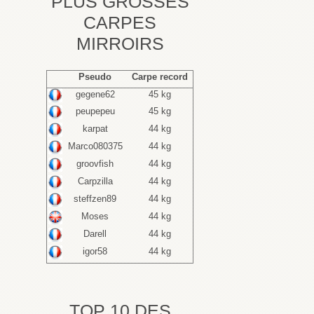
PLUS GROSSES
CARPES
MIRROIRS
Pseudo
Carpe record
gegene62
45 kg
peupepeu
45 kg
karpat
44 kg
Marco080375
44 kg
groovfish
44 kg
Carpzilla
44 kg
steffzen89
44 kg
Moses
44 kg
Darell
44 kg
igor58
44 kg
TOP 10 DES