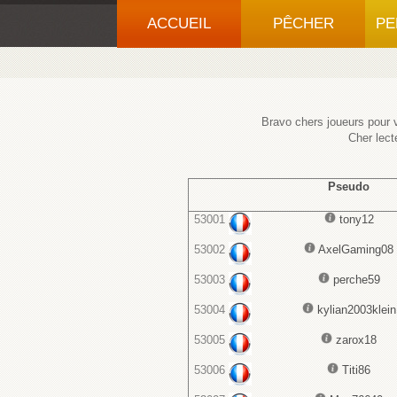
ACCUEIL
PÊCHER
PE
Bravo chers joueurs pour v
Cher lect
Pseudo
53001
tony12
53002
AxelGaming08
53003
perche59
53004
kylian2003klein
53005
zarox18
53006
Titi86