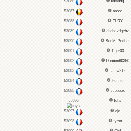
53086
loiookuj
53087
rocco
53088
FURY
53089
dbdbsvdgehz
53090
BooMsPecher
53091
Tiger03
53092
Damien60350
53093
liamw212
53094
Hennie
53095
scoppex
53096
fotis
53097
ajd
53098
tyron
53099
Giel