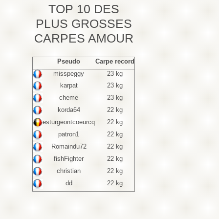
TOP 10 DES
PLUS GROSSES
CARPES AMOUR
Pseudo
Carpe record
misspeggy
23 kg
karpat
23 kg
cheme
23 kg
korda64
22 kg
esturgeontcoeurcq
22 kg
patron1
22 kg
Romaindu72
22 kg
fishFighter
22 kg
christian
22 kg
dd
22 kg