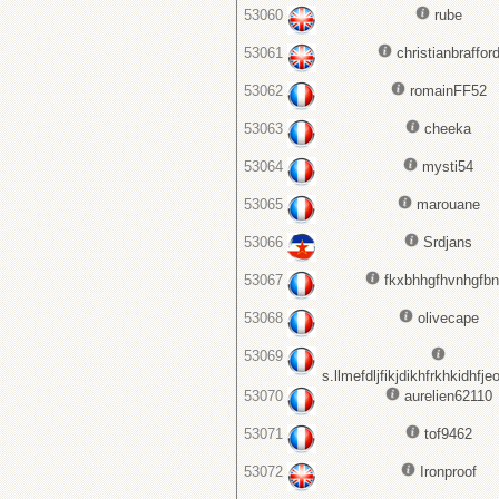
53060
rube
53061
christianbraffor
53062
romainFF52
53063
cheeka
53064
mysti54
53065
marouane
53066
Srdjans
53067
fkxbhhgfhvnhgfbn
53068
olivecape
53069
s.llmefdljfikjdikhfrkhkidhfjeo
53070
aurelien62110
53071
tof9462
53072
Ironproof