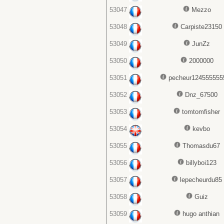
53047
Mezzo
53048
Carpiste23150
53049
JunZz
53050
2000000
53051
pecheur124555555
53052
Dnz_67500
53053
tomtomfisher
53054
kevbo
53055
Thomasdu67
53056
billyboi123
53057
lepecheurdu85
53058
Guiz
53059
hugo anthian