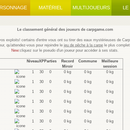
RSONNAGE
MATÉRIEL
MULTIJOUEURS
LE
Le classement général des joueurs de carpgame.com
os exploits! certains d'entre vous ont su tirer des eaux mystérieuses de Car
eur, qu'attendez-vous pour rejoindre le
jeu de pêche à la carpe
le plus complet
New:
cliquez sur le pseudo d'un joueur pour accéder à ses stats.
Niveau
XP
Parties
Record
Commune
Meilleure
Miroir
session
1
30
0
0 kg
0 kg
0 kg
1
30
0
0 kg
0 kg
0 kg
1
30
0
0 kg
0 kg
0 kg
1
30
0
0 kg
0 kg
0 kg
1
30
0
0 kg
0 kg
0 kg
1
30
0
0 kg
0 kg
0 kg