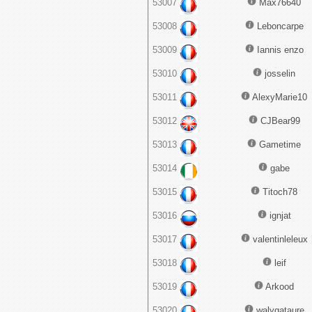
53007
Max76640
53008
Leboncarpe
53009
Iannis enzo
53010
josselin
53011
AlexyMarie10
53012
CJBear99
53013
Gametime
53014
gabe
53015
Titoch78
53016
ignjat
53017
valentinleleux
53018
leif
53019
Arkood
53020
walygataure