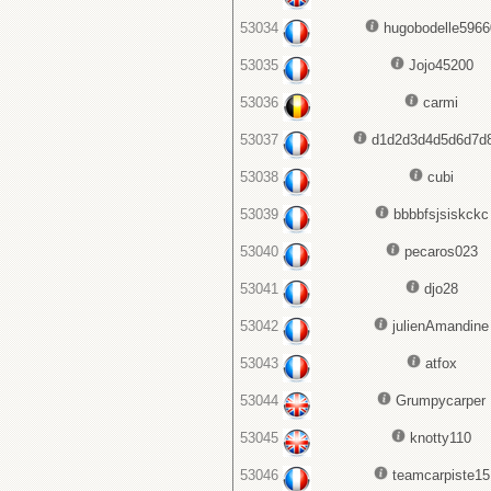
53034
hugobodelle5966
53035
Jojo45200
53036
carmi
53037
d1d2d3d4d5d6d7d
53038
cubi
53039
bbbbfsjsiskckc
53040
pecaros023
53041
djo28
53042
julienAmandine
53043
atfox
53044
Grumpycarper
53045
knotty110
53046
teamcarpiste15