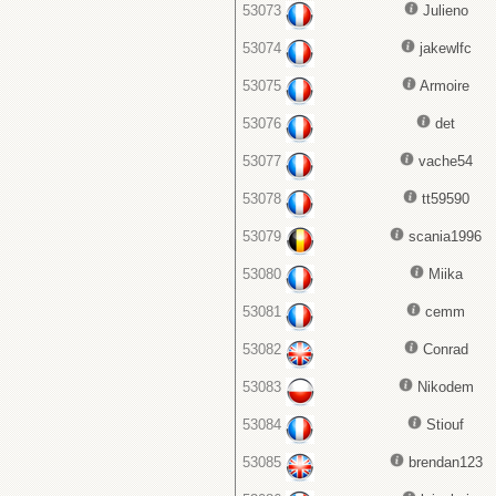
53073
Julieno
53074
jakewlfc
53075
Armoire
53076
det
53077
vache54
53078
tt59590
53079
scania1996
53080
Miika
53081
cemm
53082
Conrad
53083
Nikodem
53084
Stiouf
53085
brendan123