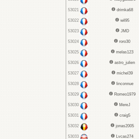
53021
drimka68
53022
wil95
53023
JMD
53024
roro30
53025
melas123
53026
astro_julien
53027
michel39
53028
linconnue
53029
Romeo1979
53030
MereJ
53031
craig5
53032
jonas2005
53033
Lvcas274