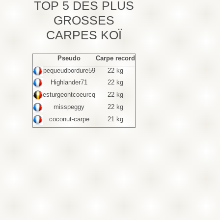
TOP 5 DES PLUS
GROSSES
CARPES KOÏ
Pseudo
Carpe record
pequeudbordure59
22 kg
Highlander71
22 kg
esturgeontcoeurcq
22 kg
misspeggy
22 kg
coconut-carpe
21 kg