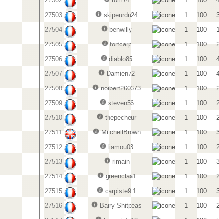
27502
rom74
1
100
27503
skipeurdu24
1
100
27504
benwilly
1
100
27505
fortcarp
1
100
27506
diablo85
1
100
27507
Damien72
1
100
27508
norbert260673
1
100
27509
steven56
1
100
27510
thepecheur
1
100
27511
MitchellBrown
1
100
27512
liamou03
1
100
27513
rimain
1
100
27514
greenclaa1
1
100
27515
carpiste9.1
1
100
27516
Barry Shitpeas
1
100