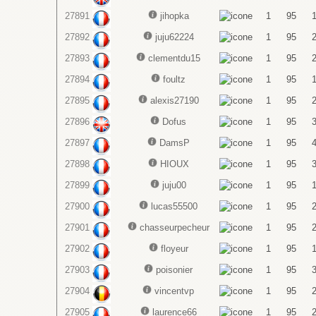
27891
jihopka
1
95
27892
juju62224
1
95
27893
clementdu15
1
95
27894
foultz
1
95
27895
alexis27190
1
95
27896
Dofus
1
95
27897
DamsP
1
95
27898
HIOUX
1
95
27899
juju00
1
95
27900
lucas55500
1
95
27901
chasseurpecheur
1
95
27902
floyeur
1
95
27903
poisonier
1
95
27904
vincentvp
1
95
27905
laurence66
1
95