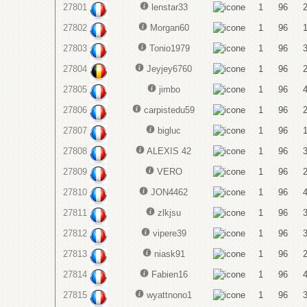
27801
lenstar33
1
96
27802
Morgan60
1
96
27803
Tonio1979
1
96
27804
Jeyjey6760
1
96
27805
jimbo
1
96
27806
carpistedu59
1
96
27807
bigluc
1
96
27808
ALEXIS 42
1
96
27809
VERO
1
96
27810
JON4462
1
96
27811
zlkjsu
1
96
27812
vipere39
1
96
27813
niask91
1
96
27814
Fabien16
1
96
27815
wyattnono1
1
96