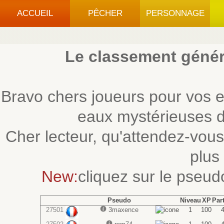
ACCUEIL
PÊCHER
PERSONNAGE
Le classement génér
Bravo chers joueurs pour vos ex
eaux mystérieuses d
Cher lecteur, qu'attendez-vous
plus
New:
cliquez sur le pseud
Pseudo
Niveau
XP
Par
27501
3maxence
1
100