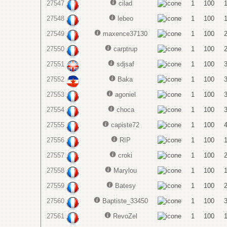
27547
cilad
1
100
27548
lebeo
1
100
27549
maxence37130
1
100
27550
carptrup
1
100
27551
sdjsaf
1
100
27552
Baka
1
100
27553
agoniel
1
100
27554
choca
1
100
27555
capiste72
1
100
27556
RIP
1
100
27557
croki
1
100
27558
Marylou
1
100
27559
Batesy
1
100
27560
Baptiste_33450
1
100
27561
RevoZel
1
100