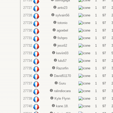
27726
davidgaga
1
97
27727
anto23
1
97
27728
sylvain56
1
97
27729
totonio
1
97
27730
agoebel
1
97
27731
fishpro
1
97
27732
jess62
1
97
27733
keviin03
1
97
27734
lulu57
1
97
27735
Razorfin
1
97
27736
David51170
1
97
27737
Guru
1
97
27738
ralindiocara
1
97
27739
Kyle Flynn
1
97
27740
kane.18.
1
97