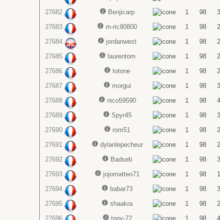
27682
Benjicarp
1
98
27683
m-ric80800
1
98
27684
jordanwest
1
98
27685
laurentom
1
98
27686
totone
1
98
27687
morgui
1
98
27688
nico59590
1
98
27689
Spyr45
1
98
27690
rom51
1
98
27691
dylanlepecheur
1
98
27692
Badseb
1
98
27693
jojomatteo71
1
98
27694
babar73
1
98
27695
shaakra
1
98
27696
tony-72
1
98