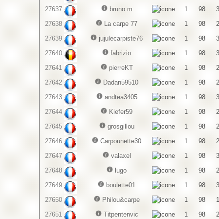
27637
bruno.m
1
98
27638
La carpe 77
1
98
27639
jujulecarpiste76
1
98
27640
fabrizio
1
98
27641
pierreKT
1
98
27642
Dadan59510
1
98
27643
andtea3405
1
98
27644
Kiefer59
1
98
27645
grosgillou
1
98
27646
Carpounette30
1
98
27647
valaxel
1
98
27648
lugo
1
98
27649
boulette01
1
98
27650
Philou&carpe
1
98
27651
Titpentenvic
1
98