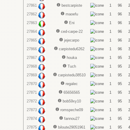
27861
bestcarpiste
1
96
27862
maoefu
1
96
27863
Eni
1
96
27864
ced-carpe-22
1
96
27865
jejecarpo
1
96
27866
carpistedu6262
1
96
27867
houka
1
95
27868
Tuch
1
95
27869
carpistedu38510
1
95
27870
regalec
1
95
27871
65656565
1
95
27872
bob59xy10
1
95
27873
romspeche09
1
95
27874
fannou27
1
95
27875
biloute29051961
1
95