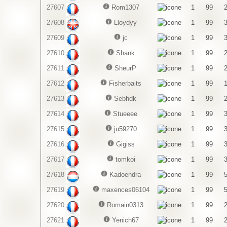
27607
Rom1307
1
99
27608
Lloydyy
1
99
27609
jc
1
99
27610
Shank
1
99
27611
SheurP
1
99
27612
Fisherbaits
1
99
27613
Sebhdk
1
99
27614
Stueeee
1
99
27615
ju59270
1
99
27616
Gigiss
1
99
27617
tomkoi
1
99
27618
Kadoendra
1
99
27619
maxences06104
1
99
27620
Romain0313
1
99
27621
Yenich67
1
99