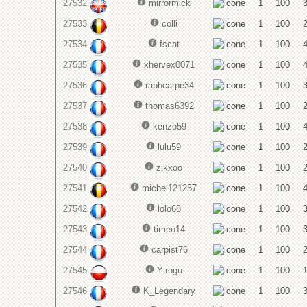
27532
mirrormick
1
100
27533
colli
1
100
27534
fscat
1
100
27535
xhervex0071
1
100
27536
raphcarpe34
1
100
27537
thomas6392
1
100
27538
kenzo59
1
100
27539
lulu59
1
100
27540
zikxoo
1
100
27541
michel121257
1
100
27542
lolo68
1
100
27543
timeo14
1
100
27544
carpist76
1
100
27545
Yirogu
1
100
27546
K_Legendary
1
100