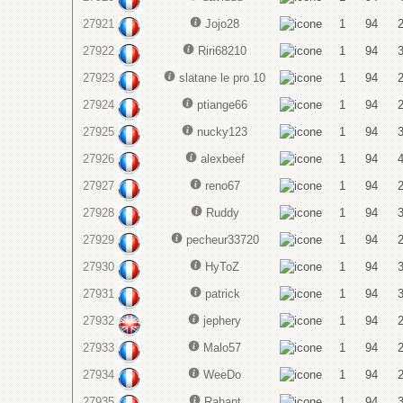
27921
Jojo28
1
94
27922
Riri68210
1
94
27923
slatane le pro 10
1
94
27924
ptiange66
1
94
27925
nucky123
1
94
27926
alexbeef
1
94
27927
reno67
1
94
27928
Ruddy
1
94
27929
pecheur33720
1
94
27930
HyToZ
1
94
27931
patrick
1
94
27932
jephery
1
94
27933
Malo57
1
94
27934
WeeDo
1
94
27935
Rahant
1
94