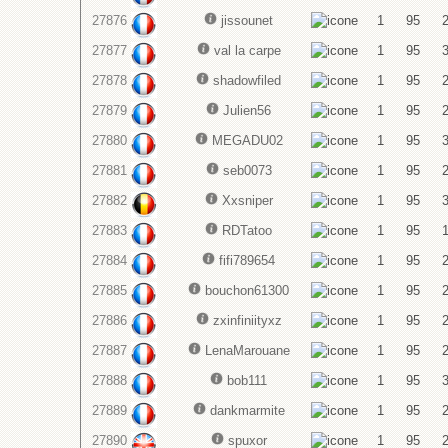
27876
jissounet
1
95
27877
val la carpe
1
95
27878
shadowfiled
1
95
27879
Julien56
1
95
27880
MEGADU02
1
95
27881
seb0073
1
95
27882
Xxsniper
1
95
27883
RDTatoo
1
95
27884
fifi789654
1
95
27885
bouchon61300
1
95
27886
zxinfiniityxz
1
95
27887
LenaMarouane
1
95
27888
bob111
1
95
27889
dankmarmite
1
95
27890
spuxor
1
95