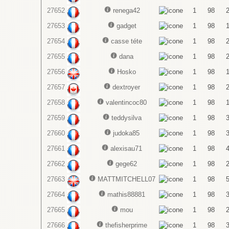
27652
renega42
1
98
27653
gadget
1
98
27654
casse téte
1
98
27655
dana
1
98
27656
Hosko
1
98
27657
dextroyer
1
98
27658
valentincoc80
1
98
27659
teddysilva
1
98
27660
judoka85
1
98
27661
alexisau71
1
98
27662
gege62
1
98
27663
MATTMITCHELL07
1
98
27664
mathis88881
1
98
27665
mou
1
98
27666
thefisherprime
1
98