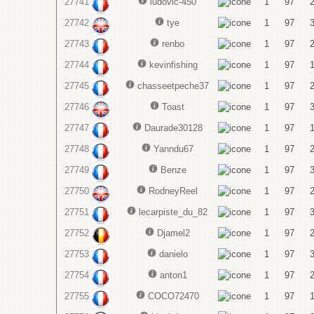
27741
ludovic-450
1
97
27742
tye
1
97
27743
renbo
1
97
27744
kevinfishing
1
97
27745
chasseetpeche37
1
97
27746
Toast
1
97
27747
Daurade30128
1
97
27748
Yanndu67
1
97
27749
Benze
1
97
27750
RodneyReel
1
97
27751
lecarpiste_du_82
1
97
27752
Djamel2
1
97
27753
danielo
1
97
27754
anton1
1
97
27755
COCO72470
1
97