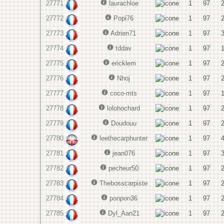
27771
laurachloe
1
97
27772
Popi76
1
97
27773
Adrien71
1
97
27774
tddav
1
97
27775
ericklem
1
97
27776
Nhoj
1
97
27777
coco-mts
1
97
27778
lolohochard
1
97
27779
Doudouu
1
97
27780
leethecarphunter
1
97
27781
jean076
1
97
27782
pecheur50
1
97
27783
Thebosscarpiste
1
97
27784
ponpon36
1
97
27785
Dyl_Aan21
1
97