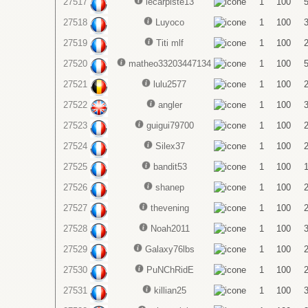
27517
lecarpiste13
1
100
27518
Luyoco
1
100
27519
Titi mlf
1
100
27520
matheo33203447134
1
100
27521
lulu2577
1
100
27522
angler
1
100
27523
guigui79700
1
100
27524
Silex37
1
100
27525
bandit53
1
100
27526
shanep
1
100
27527
thevening
1
100
27528
Noah2011
1
100
27529
Galaxy76lbs
1
100
27530
PuNChRidE
1
100
27531
killian25
1
100