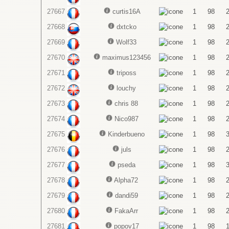
27667
curtis16A
1
98
27668
dxtcko
1
98
27669
Wolf33
1
98
27670
maximus123456
1
98
27671
triposs
1
98
27672
louchy
1
98
27673
chris 88
1
98
27674
Nico987
1
98
27675
Kinderbueno
1
98
27676
juls
1
98
27677
pseda
1
98
27678
Alpha72
1
98
27679
dandi59
1
98
27680
FakaArr
1
98
27681
popov17
1
98