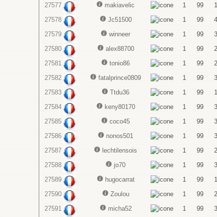
27577
makiavelic
1
99
27578
Jc51500
1
99
27579
winneer
1
99
27580
alex88700
1
99
27581
tonio86
1
99
27582
fatalprince0809
1
99
27583
Ttdu36
1
99
27584
keny80170
1
99
27585
coco45
1
99
27586
nonos501
1
99
27587
lechtilensois
1
99
27588
jo70
1
99
27589
hugocarrat
1
99
27590
Zoulou
1
99
27591
micha52
1
99