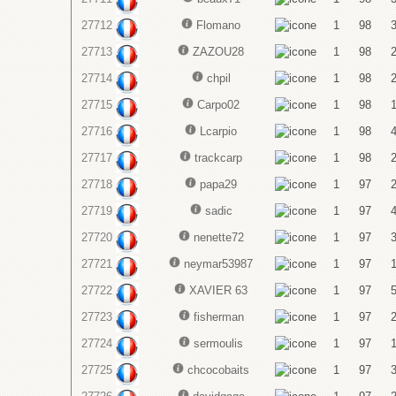
27712
Flomano
1
98
27713
ZAZOU28
1
98
27714
chpil
1
98
27715
Carpo02
1
98
27716
Lcarpio
1
98
27717
trackcarp
1
98
27718
papa29
1
97
27719
sadic
1
97
27720
nenette72
1
97
27721
neymar53987
1
97
27722
XAVIER 63
1
97
27723
fisherman
1
97
27724
sermoulis
1
97
27725
chcocobaits
1
97