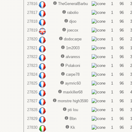
27816
TheGeneralBarbu
1
96
27817
rabolio
1
96
27818
djoo
1
96
27819
joecox
1
96
27820
dodocarpe
1
96
27821
1m2003
1
96
27822
alvaress
1
96
27823
Polakoni
1
96
27824
carpe78
1
96
27825
aymric60
1
96
27826
maxkiller68
1
96
27827
monstre high3590
1
96
27828
pti lou
1
96
27829
Bbn
1
96
27830
Kk
1
96