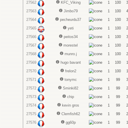
27562
KFC_Viking
1
100
27563
Jimbo79
1
100
27564
pecheurdu37
1
100
27565
yeti
1
100
27566
peitos34
1
100
27567
morestel
1
100
27568
munro.j
1
100
27569
hugo bavant
1
100
27570
frelon2
1
100
27571
tonymc
1
99
27572
Sminki82
1
99
27573
chip
1
99
27574
kevin gros
1
99
27575
Clemfish62
1
99
27576
gg60p
1
99