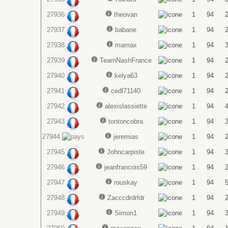
27936
theovan
1
94
27937
babane
1
94
27938
mamax
1
94
27939
TeamNashFrance
1
94
27940
kelya63
1
94
27941
cedl71140
1
94
27942
alexislassiette
1
94
27943
tontoncobra
1
94
27944
jeremias
1
94
27945
Johncarpiste
1
94
27946
jeanfrancois59
1
94
27947
rouskay
1
94
27948
Zacccdrdrfdr
1
94
27949
Simon1
1
94