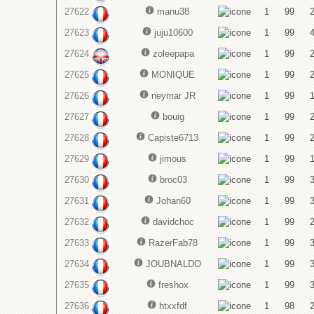
27622
manu38
1
99
27623
juju10600
1
99
27624
zoleepapa
1
99
27625
MONIQUE
1
99
27626
neymar JR
1
99
27627
bouig
1
99
27628
Capiste6713
1
99
27629
jimous
1
99
27630
broc03
1
99
27631
Johan60
1
99
27632
davidchoc
1
99
27633
RazerFab78
1
99
27634
JOUBNALDO
1
99
27635
freshox
1
99
27636
htxxfdf
1
98