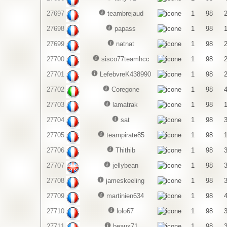
27697
teambrejaud
1
98
27698
papass
1
98
27699
natnat
1
98
27700
sisco77teamhcc
1
98
27701
LefebvreK438990
1
98
27702
Coregone
1
98
27703
lamatrak
1
98
27704
sat
1
98
27705
teampirate85
1
98
27706
Thithib
1
98
27707
jellybean
1
98
27708
jameskeeling
1
98
27709
martinien634
1
98
27710
lolo67
1
98
27711
beaux71
1
98