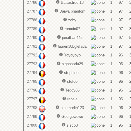
27786
Battestreet18
1
97
27787
Daiwa phantom
1
97
27788
zoby
1
97
27789
romain07
1
97
27790
jonathan445
1
97
27791
lauren30bglefada
1
97
27792
Yoyoyoyo
1
96
27793
bigbossdu29
1
96
27794
stephinou
1
96
27795
stefdo
1
96
27796
Teddy86
1
96
27797
rapala
1
96
27798
bluemarlin123
1
96
27799
Georgewowo
1
96
27800
sisco8
1
96