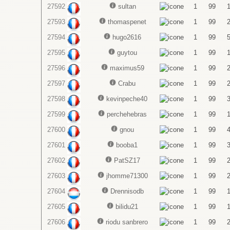
27592
sultan
1
99
27593
thomaspenet
1
99
27594
hugo2616
1
99
27595
guytou
1
99
27596
maximus59
1
99
27597
Crabu
1
99
27598
kevinpeche40
1
99
27599
perchehebras
1
99
27600
gnou
1
99
27601
booba1
1
99
27602
PatSZ17
1
99
27603
jhomme71300
1
99
27604
Drennisodb
1
99
27605
bilidu21
1
99
27606
riodu sanbrero
1
99