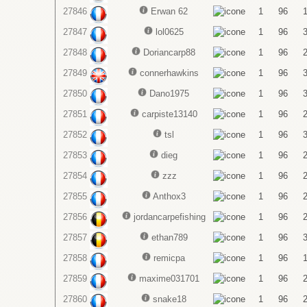
27846
Erwan 62
1
96
27847
lol0625
1
96
27848
Doriancarp88
1
96
27849
connerhawkins
1
96
27850
Dano1975
1
96
27851
carpiste13140
1
96
27852
tsl
1
96
27853
dieg
1
96
27854
zzz
1
96
27855
Anthox3
1
96
27856
jordancarpefishing
1
96
27857
ethan789
1
96
27858
remicpa
1
96
27859
maxime031701
1
96
27860
snake18
1
96