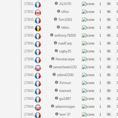
27831
JUJU70
1
96
27832
offox
1
96
27833
Tom2261
1
96
27834
nibiru
1
96
27835
anthony79200
1
96
27836
roadCarp
1
96
27837
rugby25
1
96
27838
Nonolacarpe
1
96
27839
jameshearn132
1
96
27840
robin42330
1
96
27841
Ximoun
1
96
27842
maixent
1
96
27843
gui1997
1
96
27844
adammorgan
1
96
27845
leon 37
1
96