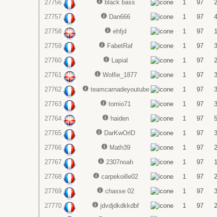
27756
black bass
1
97
27757
Dan666
1
97
27758
ehfjd
1
97
27759
FabetRaf
1
97
27760
Lapial
1
97
27761
Wolfie_1877
1
97
27762
teamcarnadeyoutube
1
97
27763
tomio71
1
97
27764
haiden
1
97
27765
DarKwOrlD
1
97
27766
Math39
1
97
27767
2307noah
1
97
27768
carpekoille02
1
97
27769
chasse 02
1
97
27770
jdvdjdkdkkdbf
1
97