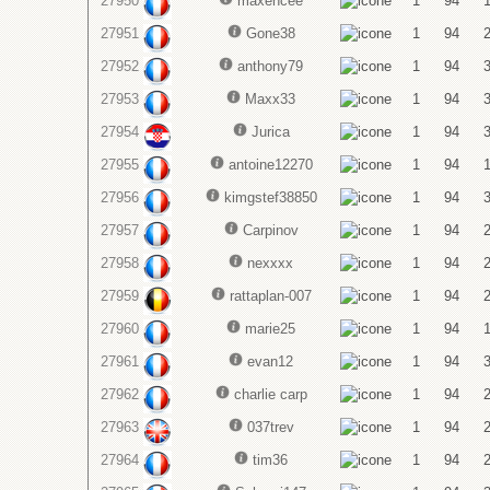
27950
maxencee
1
94
27951
Gone38
1
94
27952
anthony79
1
94
27953
Maxx33
1
94
27954
Jurica
1
94
27955
antoine12270
1
94
27956
kimgstef38850
1
94
27957
Carpinov
1
94
27958
nexxxx
1
94
27959
rattaplan-007
1
94
27960
marie25
1
94
27961
evan12
1
94
27962
charlie carp
1
94
27963
037trev
1
94
27964
tim36
1
94