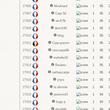
27906
Mooktard
1
95
27907
Carp 56
1
95
27908
arc67lb
1
95
27909
derick90
1
95
27910
blog
1
95
27911
Carp-pasion
1
95
27912
rorocarpe86
1
95
27913
melodie26
1
95
27914
Beubeu
1
95
27915
nathancarpe
1
95
27916
yoyo
1
95
27917
la déroule
1
94
27918
jeremm43
1
94
27919
hugo p
1
94
27920
daviddd
1
94