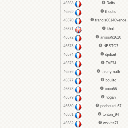
46568
Ralfy
46569
theotic
46570
francis06140vence
46571
khali
46572
anissa91620
46573
NESTO7
46574
djobart
46575
TAEM
46576
thierry nath
46577
boulito
46578
coco55
46579
hogan
46580
pecheurdu57
46581
tonton_94
46582
wolvite71