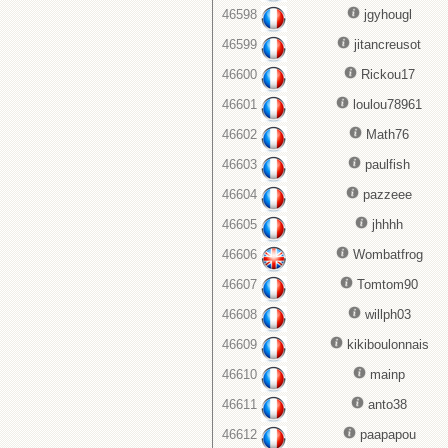
46598
jgyhougl
46599
jitancreusot
46600
Rickou17
46601
loulou78961
46602
Math76
46603
paulfish
46604
pazzeee
46605
jhhhh
46606
Wombatfrog
46607
Tomtom90
46608
willph03
46609
kikiboulonnais
46610
mainp
46611
anto38
46612
paapapou