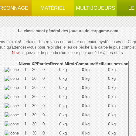
RSONNAGE
MATÉRIEL
MULTIJOUEURS
LE
Le classement général des joueurs de carpgame.com
os exploits! certains d'entre vous ont su tirer des eaux mystérieuses de Car
eur, qu'attendez-vous pour rejoindre le
jeu de pêche à la carpe
le plus complet
New:
cliquez sur le pseudo d'un joueur pour accéder à ses stats.
Niveau
XP
Parties
Record Miroir
Commune
Meilleure session
1
30
0
0 kg
0 kg
0 kg
1
30
0
0 kg
0 kg
0 kg
1
30
0
0 kg
0 kg
0 kg
1
30
0
0 kg
0 kg
0 kg
1
30
0
0 kg
0 kg
0 kg
1
30
0
0 kg
0 kg
0 kg
1
30
0
0 kg
0 kg
0 kg
1
30
0
0 kg
0 kg
0 kg