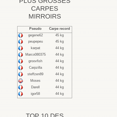
PLUS GROSSES
CARPES
MIRROIRS
Pseudo
Carpe record
gegene62
45 kg
peupepeu
45 kg
karpat
44 kg
Marco080375
44 kg
groovfish
44 kg
Carpzilla
44 kg
steffzen89
44 kg
Moses
44 kg
Darell
44 kg
igor58
44 kg
TOP 10 DES