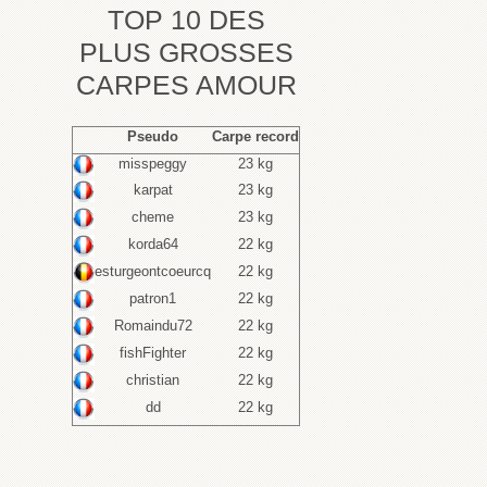
TOP 10 DES
PLUS GROSSES
CARPES AMOUR
Pseudo
Carpe record
misspeggy
23 kg
karpat
23 kg
cheme
23 kg
korda64
22 kg
esturgeontcoeurcq
22 kg
patron1
22 kg
Romaindu72
22 kg
fishFighter
22 kg
christian
22 kg
dd
22 kg