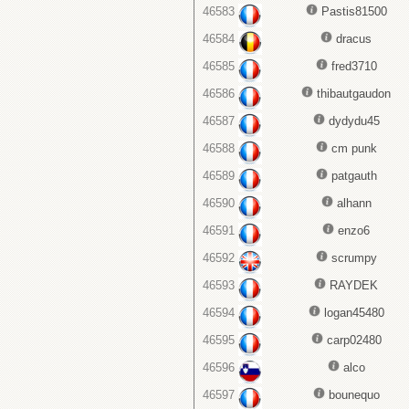
46583
Pastis81500
46584
dracus
46585
fred3710
46586
thibautgaudon
46587
dydydu45
46588
cm punk
46589
patgauth
46590
alhann
46591
enzo6
46592
scrumpy
46593
RAYDEK
46594
logan45480
46595
carp02480
46596
alco
46597
bounequo