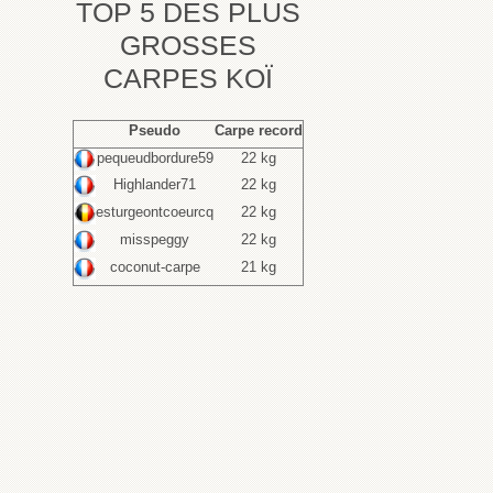
TOP 5 DES PLUS
GROSSES
CARPES KOÏ
Pseudo
Carpe record
pequeudbordure59
22 kg
Highlander71
22 kg
esturgeontcoeurcq
22 kg
misspeggy
22 kg
coconut-carpe
21 kg