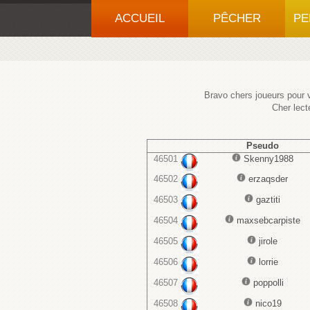
ACCUEIL
PÊCHER
PE
Bravo chers joueurs pour v
Cher lect
Pseudo
46501
Skenny1988
46502
erzaqsder
46503
gaztiti
46504
maxsebcarpiste
46505
jirole
46506
lorrie
46507
poppolli
46508
nico19