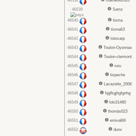
46538
matheo80320
46539
Samz
46540
tisma
46541
tisma63
46542
totocarp
46543
Toulon-Oyonnax
46544
Toulon-clermont
46545
ruru
46546
tispeche
46547
Lacazette_2006
46548
hjgfkgjhgfgnhg
46549
lolo31480
46550
thomàs023
46551
emival69
46552
dunx