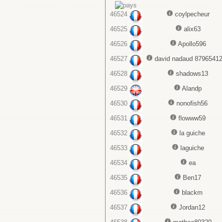
46524
coylpecheur
46525
alix63
46526
Apollo596
46527
david nadaud 8796541
46528
shadows13
46529
Alandp
46530
nonofish56
46531
flowww59
46532
la guiche
46533
laguiche
46534
ea
46535
Ben17
46536
blackm
46537
Jordan12