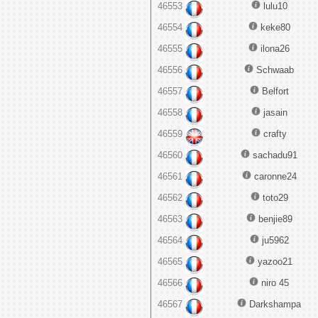
46553
lulu10
46554
keke80
46555
ilona26
46556
Schwaab
46557
Belfort
46558
jasain
46559
crafty
46560
sachadu91
46561
caronne24
46562
toto29
46563
benjie89
46564
ju5962
46565
yazoo21
46566
niro 45
46567
Darkshampa