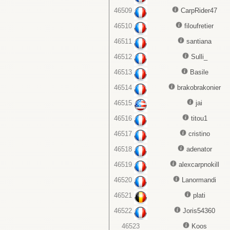
46509
CarpRider47
46510
filoufretier
46511
santiana
46512
Sulli_
46513
Basile
46514
brakobrakonier
46515
jai
46516
titou1
46517
cristino
46518
adenator
46519
alexcarpnokill
46520
Lanormandi
46521
plati
46522
Joris54360
46523
Koos