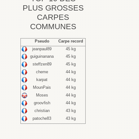
PLUS GROSSES
CARPES
COMMUNES
Pseudo
Carpe record
jeanpaul89
45 kg
guiguinanana
45 kg
steffzen89
45 kg
cheme
44 kg
karpat
44 kg
MounPais
44 kg
Moses
44 kg
groovfish
44 kg
christian
43 kg
patoche83
43 kg