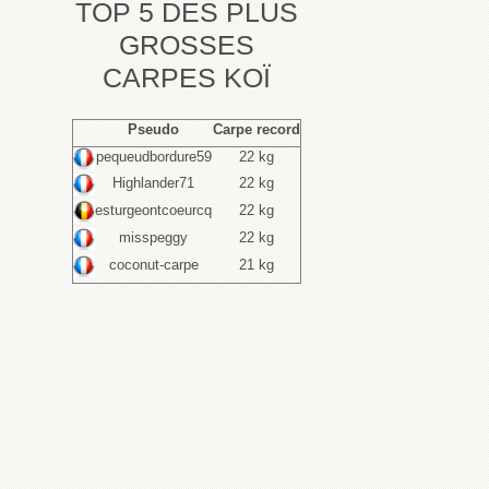
TOP 5 DES PLUS
GROSSES
CARPES KOÏ
Pseudo
Carpe record
pequeudbordure59
22 kg
Highlander71
22 kg
esturgeontcoeurcq
22 kg
misspeggy
22 kg
coconut-carpe
21 kg