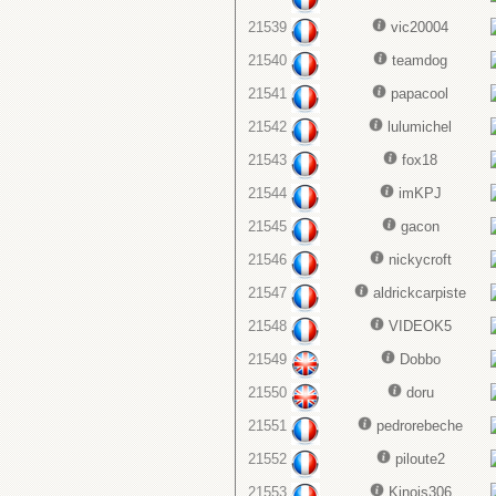
21539
vic20004
21540
teamdog
21541
papacool
21542
lulumichel
21543
fox18
21544
imKPJ
21545
gacon
21546
nickycroft
21547
aldrickcarpiste
21548
VIDEOK5
21549
Dobbo
21550
doru
21551
pedrorebeche
21552
piloute2
21553
Kinois306