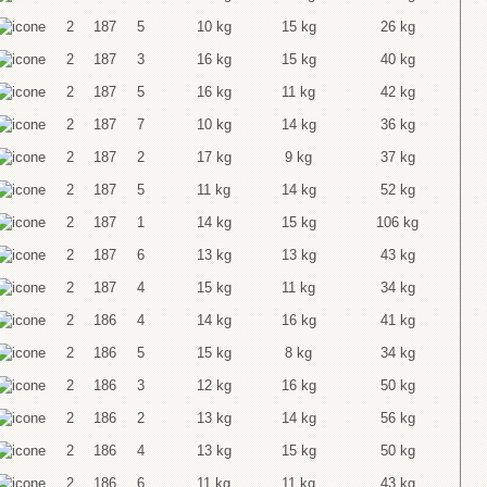
2
187
5
10 kg
15 kg
26 kg
2
187
3
16 kg
15 kg
40 kg
2
187
5
16 kg
11 kg
42 kg
2
187
7
10 kg
14 kg
36 kg
2
187
2
17 kg
9 kg
37 kg
2
187
5
11 kg
14 kg
52 kg
2
187
1
14 kg
15 kg
106 kg
2
187
6
13 kg
13 kg
43 kg
2
187
4
15 kg
11 kg
34 kg
2
186
4
14 kg
16 kg
41 kg
2
186
5
15 kg
8 kg
34 kg
2
186
3
12 kg
16 kg
50 kg
2
186
2
13 kg
14 kg
56 kg
2
186
4
13 kg
15 kg
50 kg
2
186
6
11 kg
11 kg
43 kg