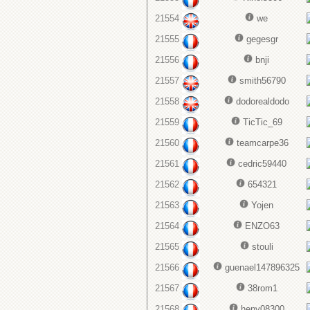
21554
we
21555
gegesgr
21556
bnji
21557
smith56790
21558
dodorealdodo
21559
TicTic_69
21560
teamcarpe36
21561
cedric59440
21562
654321
21563
Yojen
21564
ENZO63
21565
stouli
21566
guenael147896325
21567
38rom1
21568
heny08300