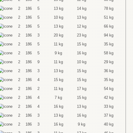
2
186
5
13 kg
14 kg
78 kg
2
186
5
10 kg
13 kg
51 kg
2
186
5
13 kg
12 kg
66 kg
2
186
3
20 kg
23 kg
94 kg
2
186
5
11 kg
15 kg
35 kg
2
186
5
9 kg
16 kg
58 kg
2
186
9
11 kg
10 kg
29 kg
2
186
3
13 kg
15 kg
36 kg
2
186
4
15 kg
15 kg
35 kg
2
186
2
11 kg
17 kg
54 kg
2
186
4
7 kg
15 kg
42 kg
2
186
4
16 kg
13 kg
33 kg
2
186
3
13 kg
16 kg
37 kg
2
186
3
16 kg
9 kg
40 kg