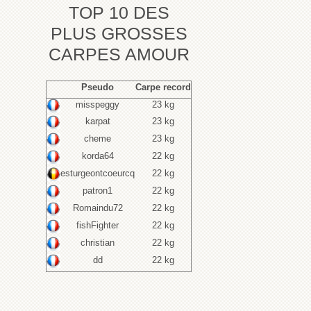
TOP 10 DES
PLUS GROSSES
CARPES AMOUR
Pseudo
Carpe record
misspeggy
23 kg
karpat
23 kg
cheme
23 kg
korda64
22 kg
esturgeontcoeurcq
22 kg
patron1
22 kg
Romaindu72
22 kg
fishFighter
22 kg
christian
22 kg
dd
22 kg