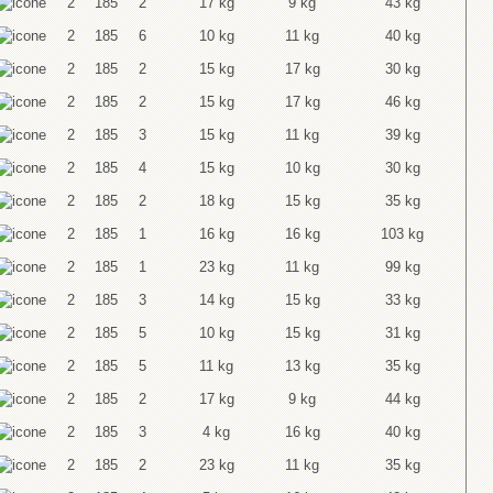
2
185
2
17 kg
9 kg
43 kg
2
185
6
10 kg
11 kg
40 kg
2
185
2
15 kg
17 kg
30 kg
2
185
2
15 kg
17 kg
46 kg
2
185
3
15 kg
11 kg
39 kg
2
185
4
15 kg
10 kg
30 kg
2
185
2
18 kg
15 kg
35 kg
2
185
1
16 kg
16 kg
103 kg
2
185
1
23 kg
11 kg
99 kg
2
185
3
14 kg
15 kg
33 kg
2
185
5
10 kg
15 kg
31 kg
2
185
5
11 kg
13 kg
35 kg
2
185
2
17 kg
9 kg
44 kg
2
185
3
4 kg
16 kg
40 kg
2
185
2
23 kg
11 kg
35 kg