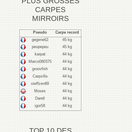
PLUS GROSSES
CARPES
MIRROIRS
Pseudo
Carpe record
gegene62
45 kg
peupepeu
45 kg
karpat
44 kg
Marco080375
44 kg
groovfish
44 kg
Carpzilla
44 kg
steffzen89
44 kg
Moses
44 kg
Darell
44 kg
igor58
44 kg
TOP 10 DES