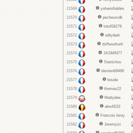
21569
yohannfialdes
21570
pecheurvdk
21571
totof59279
21572
willydark
21573
dsffwsefsefr
21574
JASMIN77
21575
Stanichou
21576
damien69490
21577
bouda
21578
thomas22
21579
Mattydee
21580
alex6533
21581
Francois leroy
21582
Jeremyizi