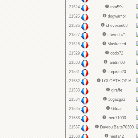
21524
rom59v
21525
dogwarrior
21526
chevesne03
21527
stevedu71
21528
Maskcricri
21529
dodo72
21530
landrin03
21531
carpiste20
21532
LOLOETHIOPIA
21533
giraffe
21534
38gazgaz
21535
Gildas
21536
theo71000
21537
DuvroulBaits70300
21538
nesta42