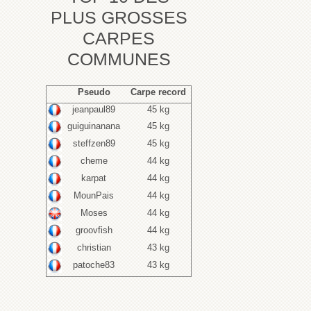
PLUS GROSSES
CARPES
COMMUNES
Pseudo
Carpe record
jeanpaul89
45 kg
guiguinanana
45 kg
steffzen89
45 kg
cheme
44 kg
karpat
44 kg
MounPais
44 kg
Moses
44 kg
groovfish
44 kg
christian
43 kg
patoche83
43 kg