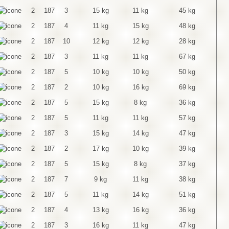
2
187
3
15 kg
11 kg
45 kg
2
187
4
11 kg
15 kg
48 kg
2
187
10
12 kg
12 kg
28 kg
2
187
3
11 kg
11 kg
67 kg
2
187
5
10 kg
10 kg
50 kg
2
187
2
10 kg
16 kg
69 kg
2
187
5
15 kg
8 kg
36 kg
2
187
5
11 kg
11 kg
57 kg
2
187
3
15 kg
14 kg
47 kg
2
187
2
17 kg
10 kg
39 kg
2
187
5
15 kg
8 kg
37 kg
2
187
7
9 kg
11 kg
38 kg
2
187
5
11 kg
14 kg
51 kg
2
187
4
13 kg
16 kg
36 kg
2
187
3
16 kg
11 kg
47 kg