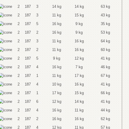
2
187
3
14 kg
14 kg
63 kg
2
187
3
11 kg
15 kg
43 kg
2
187
5
16 kg
9 kg
35 kg
2
187
2
16 kg
9 kg
53 kg
2
187
3
11 kg
16 kg
64 kg
2
187
2
11 kg
16 kg
60 kg
2
187
5
9 kg
12 kg
41 kg
2
187
4
16 kg
7 kg
46 kg
2
187
1
11 kg
17 kg
67 kg
2
187
4
10 kg
16 kg
41 kg
2
187
1
17 kg
15 kg
66 kg
2
187
6
12 kg
14 kg
41 kg
2
187
4
16 kg
11 kg
44 kg
2
187
2
16 kg
16 kg
62 kg
2
187
4
12 kg
11 kg
57 kg