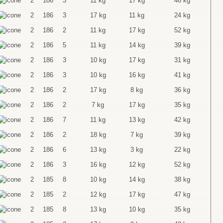
2
186
3
11 kg
17 kg
46 kg
2
186
3
17 kg
11 kg
24 kg
2
186
2
11 kg
17 kg
52 kg
2
186
5
11 kg
14 kg
39 kg
2
186
3
10 kg
17 kg
31 kg
2
186
3
10 kg
16 kg
41 kg
2
186
2
17 kg
8 kg
36 kg
2
186
2
7 kg
17 kg
35 kg
2
186
7
11 kg
13 kg
42 kg
2
186
2
18 kg
7 kg
39 kg
2
186
6
13 kg
3 kg
22 kg
2
186
3
16 kg
12 kg
52 kg
2
185
8
10 kg
14 kg
38 kg
2
185
2
12 kg
17 kg
47 kg
2
185
8
13 kg
10 kg
35 kg