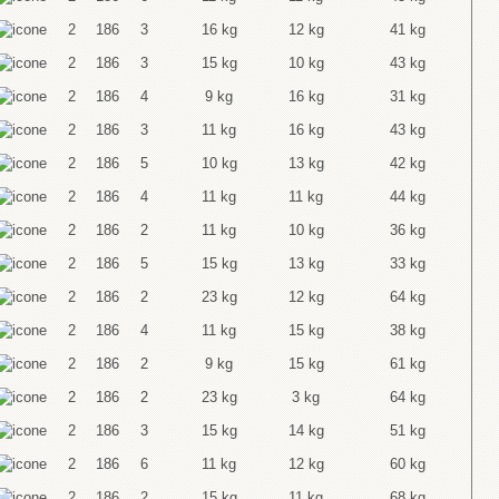
2
186
3
16 kg
12 kg
41 kg
2
186
3
15 kg
10 kg
43 kg
2
186
4
9 kg
16 kg
31 kg
2
186
3
11 kg
16 kg
43 kg
2
186
5
10 kg
13 kg
42 kg
2
186
4
11 kg
11 kg
44 kg
2
186
2
11 kg
10 kg
36 kg
2
186
5
15 kg
13 kg
33 kg
2
186
2
23 kg
12 kg
64 kg
2
186
4
11 kg
15 kg
38 kg
2
186
2
9 kg
15 kg
61 kg
2
186
2
23 kg
3 kg
64 kg
2
186
3
15 kg
14 kg
51 kg
2
186
6
11 kg
12 kg
60 kg
2
186
2
15 kg
11 kg
68 kg