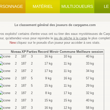
RSONNAGE
MATÉRIEL
MULTIJOUEURS
LE
Le classement général des joueurs de carpgame.com
os exploits! certains d'entre vous ont su tirer des eaux mystérieuses de Car
eur, qu'attendez-vous pour rejoindre le
jeu de pêche à la carpe
le plus complet
New:
cliquez sur le pseudo d'un joueur pour accéder à ses stats.
Niveau
XP
Parties
Record Miroir
Commune
Meilleure session
2
187
3
16 kg
10 kg
40 kg
2
187
2
17 kg
11 kg
33 kg
2
187
2
17 kg
11 kg
34 kg
2
187
5
9 kg
16 kg
57 kg
2
187
5
15 kg
11 kg
29 kg
2
187
2
8 kg
17 kg
32 kg
2
187
3
15 kg
15 kg
40 kg
2
187
3
16 kg
12 kg
58 kg