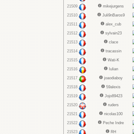
21509
mikejurgens
21510
Juli9nBaros9
21511
alex_cub
21512
sylvain23
21513
clace
21514
tracassin
21515
Wati-K
21516
Iulian
21517
joaodiaboy
21518
59alexis
21519
Jojo89423
21520
ruders
21521
nicolas100
21522
Peche Indre
21523
RH