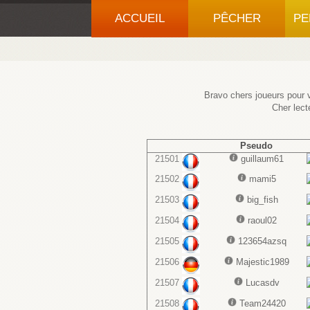
ACCUEIL
PÊCHER
PE
Bravo chers joueurs pour v
Cher lect
Pseudo
21501
guillaum61
21502
mami5
21503
big_fish
21504
raoul02
21505
123654azsq
21506
Majestic1989
21507
Lucasdv
21508
Team24420