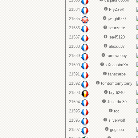
21583
carpilon85000
21584
FryZzeK
21585
jwright000
21586
beurzette
21587
lea45120
21588
alexdu37
21589
romuwoopy
21590
xXnassimXx
21591
fanecarpe
21592
tomtomtomytomy
21593
bry-6240
21594
Julie du 39
21595
roc
21596
silverwolf
21597
geginou