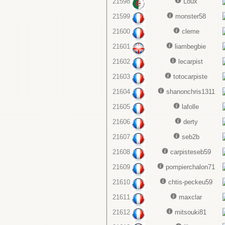
21598
Loux
21599
monster58
21600
cleme
21601
liambegbie
21602
lecarpist
21603
totocarpiste
21604
shanonchris1311
21605
lafolle
21606
derty
21607
seb2b
21608
carpisteseb59
21609
pompierchalon71
21610
chtis-peckeu59
21611
maxclar
21612
mitsouki81